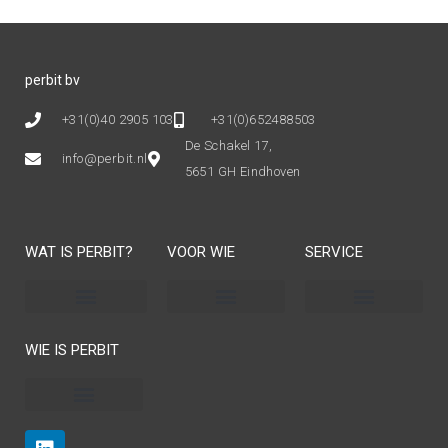
perbit bv
+31(0)40 2905 103
+31(0)652488503
De Schakel 17,
info@perbit.nl
5651 GH Eindhoven
WAT IS PERBIT?
VOOR WIE
SERVICE
Programma- en projectmanagement
Algemene voorwaarden
WIE IS PERBIT