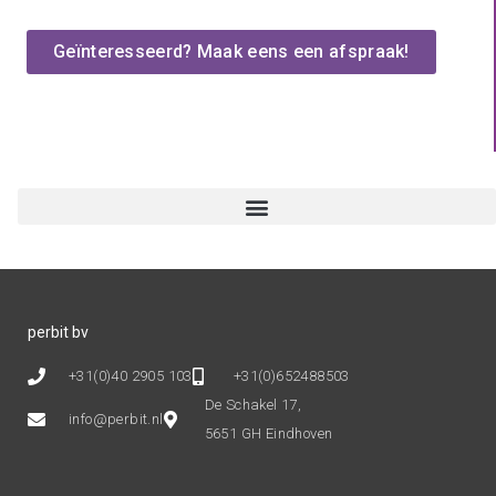
Geïnteresseerd? Maak eens een afspraak!
perbit bv
+31(0)40 2905 103
+31(0)652488503
De Schakel 17,
info@perbit.nl
5651 GH Eindhoven