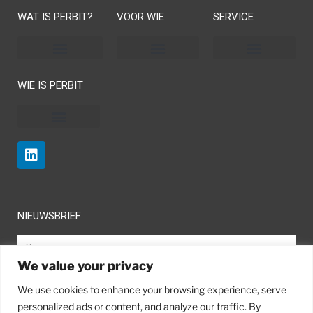
WAT IS PERBIT?
VOOR WIE
SERVICE
Programma- en projectmanagement
Algemene voorwaarden
WIE IS PERBIT
NIEUWSBRIEF
We value your privacy
We use cookies to enhance your browsing experience, serve
personalized ads or content, and analyze our traffic. By
INSCHRIJVEN