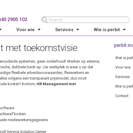
0)40 2905 102
Voor wie
Services
Wie is perbit
met toekomstvisie
perbit.in
Wat is per
verouderde systemen, geen onderhoud! Werken op externe,
tische, dubbele back-up. Uw werkplek is waar u op dat
Voor wie
uidige flexibele arbeidsvoorwaarden, flexwerkers en
Services
les volgens een transparant prijsmodel, dus nooit
ibele kosten’! Kortom;
HR Management met
Wie is per
Contact
software
achteraf’kosten
actuele medewerkersgegevens
roll Service Solution Center