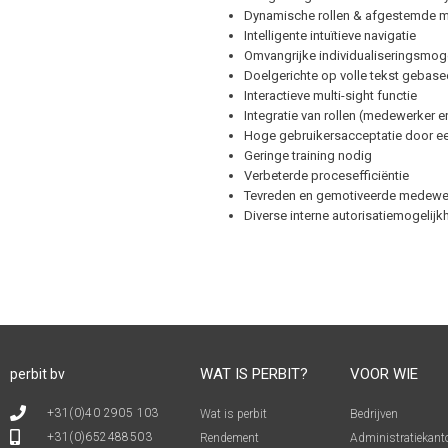
Dynamische rollen & afgestemde 
Intelligente intuïtieve navigatie
Omvangrijke individualiseringsmog
Doelgerichte op volle tekst gebas
Interactieve multi-sight functie
Integratie van rollen (medewerker 
Hoge gebruikersacceptatie door 
Geringe training nodig
Verbeterde procesefficiëntie
Tevreden en gemotiveerde medewe
Diverse interne autorisatiemogelij
WAT IS PERBIT?
VOOR WIE
perbit bv
+31(0)40 2905 103
Wat is perbit
Bedrijven
+31(0)652488503
Rendement
Administratiekant