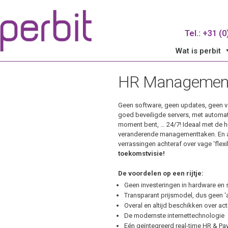
Tel.: +31 (
Wat is perbit
HR Management 
Geen software, geen updates, geen 
goed beveiligde servers, met automa
moment bent, … 24/7! Ideaal met de h
veranderende managementtaken. En al
verrassingen achteraf over vage ‘flex
toekomstvisie!
De voordelen op een rijtje:
Geen investeringen in hardware en 
Transparant prijsmodel, dus geen ‘
Overal en altijd beschikken over 
De modernste internettechnologie
Eén geïntegreerd real-time HR & Pay