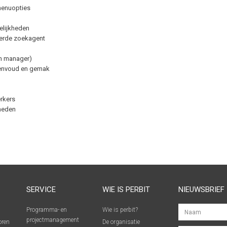
menuopties
elijkheden
eerde zoekagent
en manager)
eenvoud en gemak
rkers
kheden
SERVICE
WIE IS PERBIT
NIEUWSBRIEF
Programma- en
Wie is perbit?
projectmanagement
oren
De organisatie